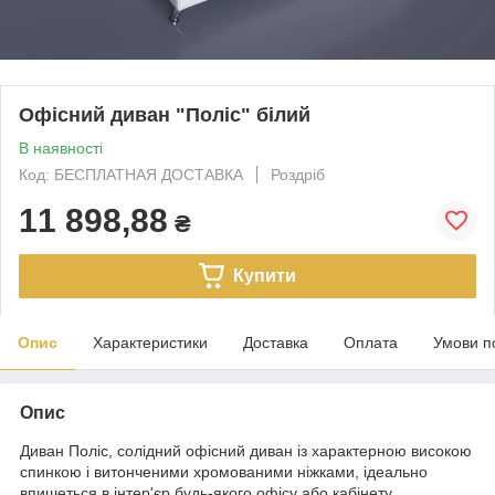
Офісний диван "Поліс" білий
В наявності
Код: БЕСПЛАТНАЯ ДОСТАВКА
Роздріб
11 898,88
₴
Купити
Опис
Характеристики
Доставка
Оплата
Умови п
Опис
Диван Поліс, солідний офісний диван із характерною високою
спинкою і витонченими хромованими ніжками, ідеально
впишеться в інтер'єр будь-якого офісу або кабінету