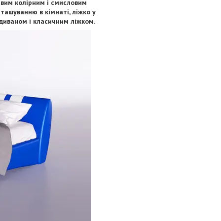
авим колірним і смисловим
ташуванню в кімнаті, ліжко у
диваном і класичним ліжком.