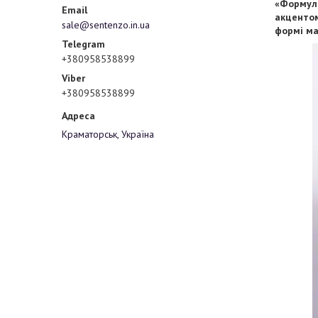
«Формула
акцентом
sale@sentenzo.in.ua
формі ма
+380958538899
+380958538899
Краматорськ, Україна