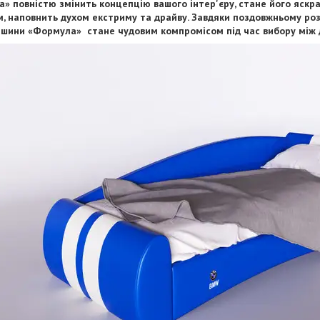
» повністю змінить концепцію вашого інтер'єру, стане його яскр
, наповнить духом екстриму та драйву. Завдяки поздовжньому роз
шини «Формула» стане чудовим компромісом під час вибору між 