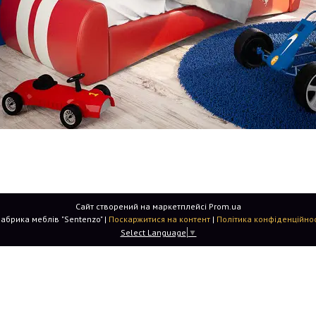
Сайт створений на маркетплейсі
Prom.ua
Фабрика меблів "Sentenzo" |
Поскаржитися на контент
|
Політика конфіденційнос
Select Language
▼