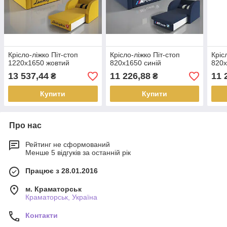
Крісло-ліжко Піт-стоп
Крісло-ліжко Піт-стоп
Кріс
1220х1650 жовтий
820х1650 синій
820х
13 537,44
11 226,88
11 
₴
₴
Купити
Купити
Про нас
Рейтинг не сформований
Менше 5 відгуків за останній рік
Працює з 28.01.2016
м. Краматорськ
Краматорськ, Україна
Контакти