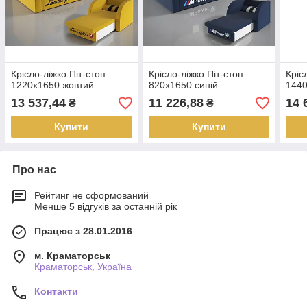
Крісло-ліжко Піт-стоп
Крісло-ліжко Піт-стоп
Кріс
1220х1650 жовтий
820х1650 синій
1440
13 537,44
11 226,88
14 
₴
₴
Купити
Купити
Про нас
Рейтинг не сформований
Менше 5 відгуків за останній рік
Працює з 28.01.2016
м. Краматорськ
Краматорськ, Україна
Контакти