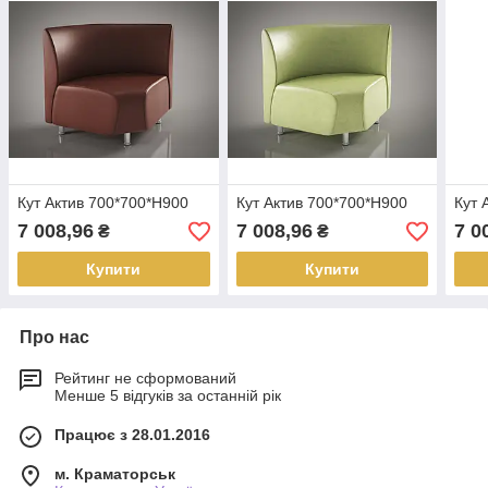
Кут Актив 700*700*Н900
Кут Актив 700*700*Н900
Кут 
7 008,96
7 008,96
7 0
₴
₴
Купити
Купити
Про нас
Рейтинг не сформований
Менше 5 відгуків за останній рік
Працює з 28.01.2016
м. Краматорськ