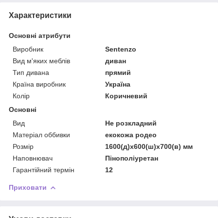
Характеристики
Основні атрибути
Виробник
Sentenzo
Вид м'яких меблів
диван
Тип дивана
прямий
Країна виробник
Україна
Колір
Коричневий
Основні
Вид
Не розкладний
Матеріал оббивки
екокожа родео
Розмір
1600(д)х600(ш)х700(в) мм
Наповнювач
Пінополіуретан
Гарантійний термін
12
Приховати