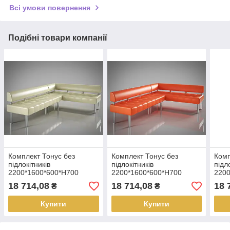
Всі умови повернення
Подібні товари компанії
Комплект Тонус без
Комплект Тонус без
Комп
підлокітників
підлокітників
підл
2200*1600*600*Н700
2200*1600*600*Н700
2200
18 714,08
18 714,08
18 
₴
₴
Купити
Купити