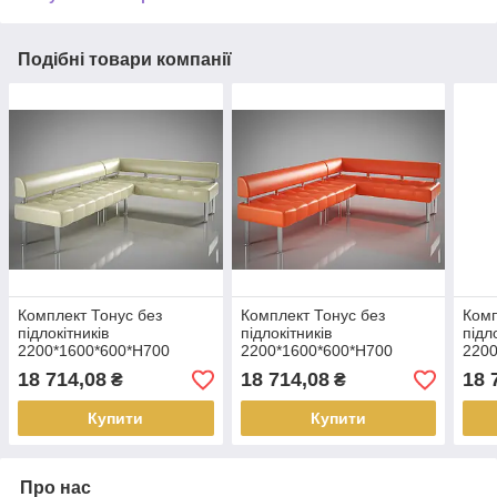
Подібні товари компанії
Комплект Тонус без
Комплект Тонус без
Комп
підлокітників
підлокітників
підл
2200*1600*600*Н700
2200*1600*600*Н700
2200
18 714,08
18 714,08
18 
₴
₴
Купити
Купити
Про нас