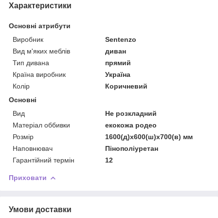
Характеристики
Основні атрибути
Виробник
Sentenzo
Вид м'яких меблів
диван
Тип дивана
прямий
Країна виробник
Україна
Колір
Коричневий
Основні
Вид
Не розкладний
Матеріал оббивки
екокожа родео
Розмір
1600(д)х600(ш)х700(в) мм
Наповнювач
Пінополіуретан
Гарантійний термін
12
Приховати
Умови доставки