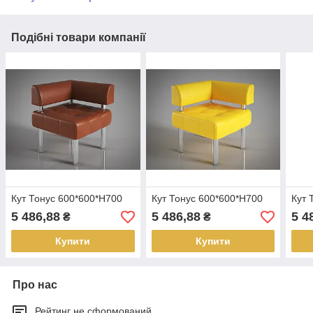
Подібні товари компанії
Кут Тонус 600*600*Н700
Кут Тонус 600*600*Н700
Кут 
5 486,88
5 486,88
5 4
₴
₴
Купити
Купити
Про нас
Рейтинг не сформований