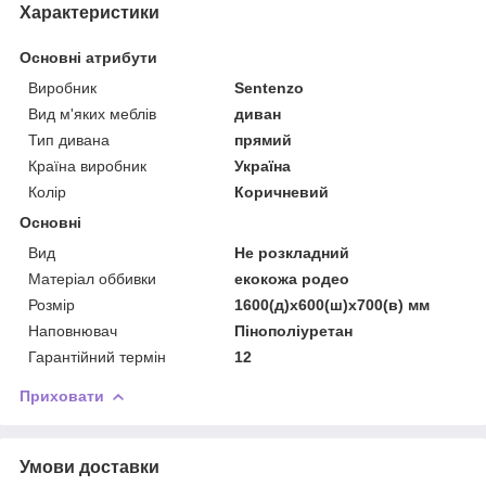
Характеристики
Основні атрибути
Виробник
Sentenzo
Вид м'яких меблів
диван
Тип дивана
прямий
Країна виробник
Україна
Колір
Коричневий
Основні
Вид
Не розкладний
Матеріал оббивки
екокожа родео
Розмір
1600(д)х600(ш)х700(в) мм
Наповнювач
Пінополіуретан
Гарантійний термін
12
Приховати
Умови доставки