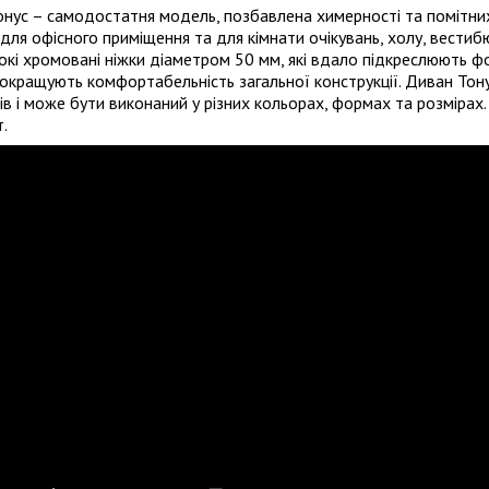
нус – самодостатня модель, позбавлена химерності та помітни
і для офісного приміщення та для кімнати очікувань, холу, вест
окі хромовані ніжки діаметром 50 мм, які вдало підкреслюють фо
окращують комфортабельність загальної конструкції. Диван Тону
ів і може бути виконаний у різних кольорах, формах та розміра
.