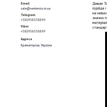
Диван То
підійде 
sale@sentenzo.in.ua
на невис
значно п
+380958538899
матеріал
стандарт
+380958538899
Краматорськ, Україна